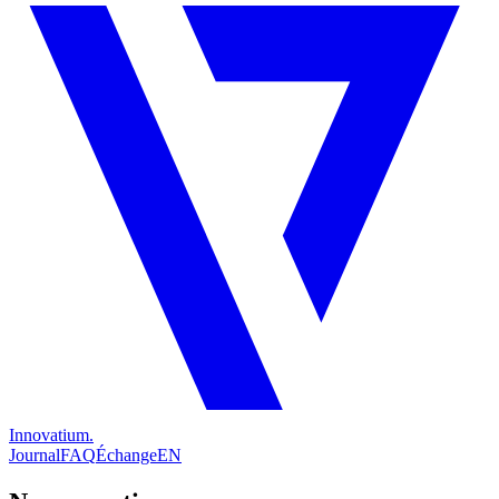
Innovatium.
Journal
FAQ
Échange
EN