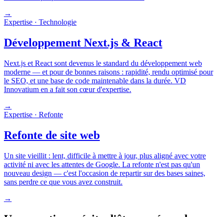
→
Expertise · Technologie
Développement Next.js & React
Next.js et React sont devenus le standard du développement web
moderne — et pour de bonnes raisons : rapidité, rendu optimisé pour
le SEO, et une base de code maintenable dans la durée. VD
Innovatium en a fait son cœur d'expertise.
→
Expertise · Refonte
Refonte de site web
Un site vieillit : lent, difficile à mettre à jour, plus aligné avec votre
activité ni avec les attentes de Google. La refonte n'est pas qu'un
nouveau design — c'est l'occasion de repartir sur des bases saines,
sans perdre ce que vous avez construit.
→