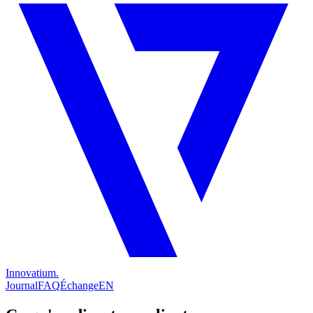
Innovatium.
Journal
FAQ
Échange
EN