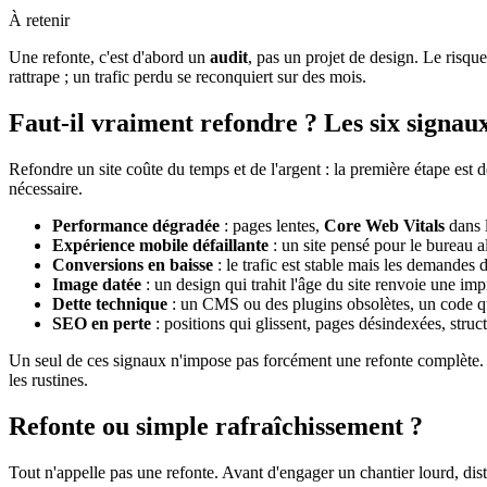
À retenir
Une refonte, c'est d'abord un
audit
, pas un projet de design. Le risque
rattrape ; un trafic perdu se reconquiert sur des mois.
Faut-il vraiment refondre ? Les six signau
Refondre un site coûte du temps et de l'argent : la première étape est d
nécessaire.
Performance dégradée
: pages lentes,
Core Web Vitals
dans l
Expérience mobile défaillante
: un site pensé pour le bureau a
Conversions en baisse
: le trafic est stable mais les demandes d
Image datée
: un design qui trahit l'âge du site renvoie une im
Dette technique
: un CMS ou des plugins obsolètes, un code que 
SEO en perte
: positions qui glissent, pages désindexées, struct
Un seul de ces signaux n'impose pas forcément une refonte complète. 
les rustines.
Refonte ou simple rafraîchissement ?
Tout n'appelle pas une refonte. Avant d'engager un chantier lourd, dist