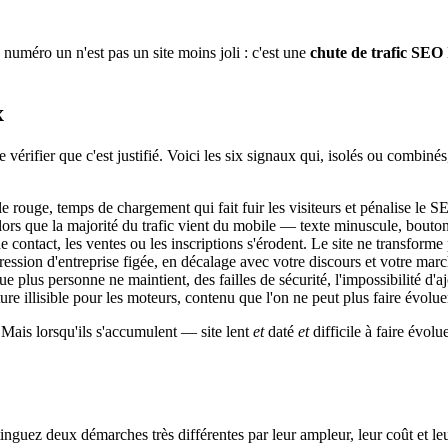
 numéro un n'est pas un site moins joli : c'est une
chute de trafic SEO
x
e vérifier que c'est justifié. Voici les six signaux qui, isolés ou combi
e rouge, temps de chargement qui fait fuir les visiteurs et pénalise le S
lors que la majorité du trafic vient du mobile — texte minuscule, bouton
e contact, les ventes ou les inscriptions s'érodent. Le site ne transforme 
pression d'entreprise figée, en décalage avec votre discours et votre marc
plus personne ne maintient, des failles de sécurité, l'impossibilité d'aj
ure illisible pour les moteurs, contenu que l'on ne peut plus faire évolue
Mais lorsqu'ils s'accumulent — site lent
et
daté
et
difficile à faire évol
inguez deux démarches très différentes par leur ampleur, leur coût et leu