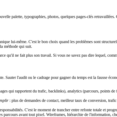
ouvelle palette, typographies, photos, quelques pages-clés retravaillées.
chnique lui-même. C'est le bon choix quand les problèmes sont structure
 la méthode qui suit.
parce qu'il ne fait plus son travail. Si vous ne savez pas dire lequel, co
te. Sauter l'audit ou le cadrage pour gagner du temps est la fausse écono
s qui rapportent du trafic, backlinks), analytics (parcours, points de fu
mplir
: plus de demandes de contact, meilleur taux de conversion, trafic
esponsabilités. C'est le moment de trancher entre refonte totale et progr
s parcours avant tout pixel. Wireframes, hiérarchie de l'information, che