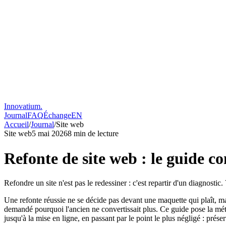
Innovatium.
Journal
FAQ
Échange
EN
Accueil
/
Journal
/
Site web
Site web
5 mai 2026
8
min de lecture
Refonte de site web : le guide c
Refondre un site n'est pas le redessiner : c'est repartir d'un diagnostic
Une refonte réussie ne se décide pas devant une maquette qui plaît, ma
demandé pourquoi l'ancien ne convertissait plus. Ce guide pose la
jusqu'à la mise en ligne, en passant par le point le plus négligé : prés