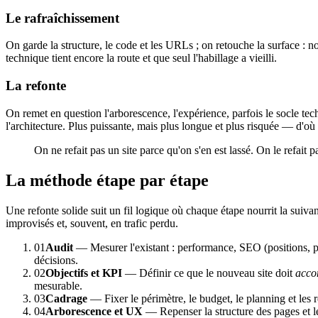
Le rafraîchissement
On garde la structure, le code et les URLs ; on retouche la surface : n
technique tient encore la route et que seul l'habillage a vieilli.
La refonte
On remet en question l'arborescence, l'expérience, parfois le socle te
l'architecture. Plus puissante, mais plus longue et plus risquée — d'où
On ne refait pas un site parce qu'on s'en est lassé. On le refait 
La méthode étape par étape
Une refonte solide suit un fil logique où chaque étape nourrit la suivan
improvisés et, souvent, en trafic perdu.
01
Audit
— Mesurer l'existant : performance, SEO (positions, page
décisions.
02
Objectifs et KPI
— Définir ce que le nouveau site doit
acco
mesurable.
03
Cadrage
— Fixer le périmètre, le budget, le planning et les r
04
Arborescence et UX
— Repenser la structure des pages et le